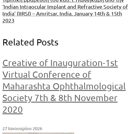
‘Indian Intraocular Implant and Refractive Society of
India’ (IIRSI) – Amritsar, India, January 14th & 15th
2023
Related Posts
Creative of Inauguration-1st
Virtual Conference of
Maharashta Ophthalmological
Society 7th & 8th November
2020
27 Ιανουαρίου 2026