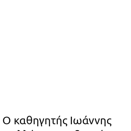
Home
ΔΗΜΟΣΙΕΥΜΑΤΑ ΣΤΟΝ ΤΥΠΟ
Ο καθηγητής Ιωάννης Παλλήκαρης, ιδρυτής της EYE PCR, θα
παρουσιάσει στην ESCRS το fixOflex™, ένα μοναδικό
οφθαλμικό εμφύτευμα για επεμβάσεις καταρράκτη και
διαθλαστική χειρουργική ανταλλαγής φακών.
Δημοσιεύσεις
Ο καθηγητής Ιωάννης