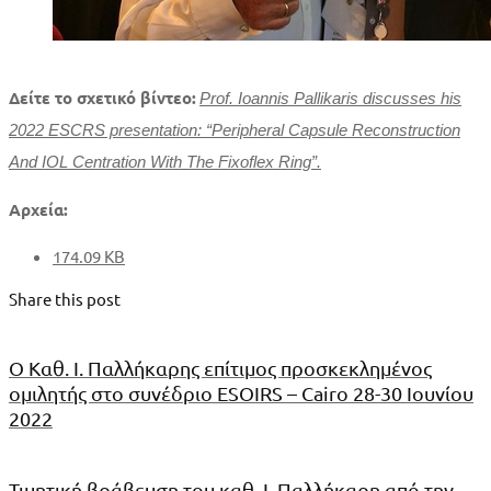
Δείτε το σχετικό βίντεο:
Prof. Ioannis Pallikaris discusses his
2022 ESCRS presentation: “Peripheral Capsule Reconstruction
And IOL Centration With The Fixoflex Ring”.
Αρχεία:
174.09 KB
Share this post
Ο Καθ. Ι. Παλλήκαρης επίτιμος προσκεκλημένος
ομιλητής στο συνέδριο ESOIRS – Cairo 28-30 Ιουνίου
2022
Τιμητική βράβευση του καθ. Ι. Παλλήκαρη από την