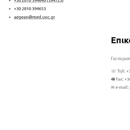
+30 2810 394653
aegean@med.uoc.gr
Επικ
Για περι
☏ Τηλ: +3
🖷 Fax: +
✉ e-mail: