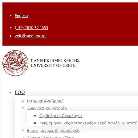
English
(+30) 2810 39 4653
veic@med.uoc.gr
ΕΟΟ
Ιστορική Αναδρομή
Έρευνα & Καινοτομία
Οφθαλμική Ογκολογία
Μικρομηχανικές Κατασκευές & Σχεδιασμός Πρωτοτ
Επιστημονικές Δημοσιεύσεις
Δημοσιεύματα στον Τύπο