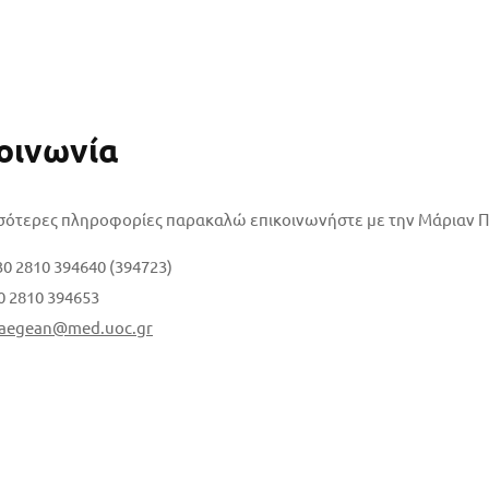
οινωνία
σσότερες πληροφορίες παρακαλώ επικοινωνήστε με την Μάριαν 
0 2810 394640 (394723)
30 2810 394653
aegean@med.uoc.gr